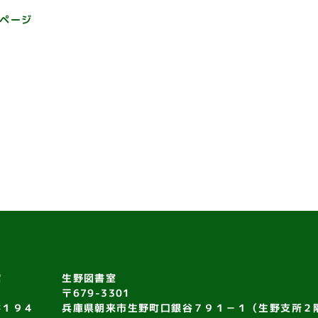
ページ
館
生野図書室
〒679-3301
井１９４
兵庫県朝来市生野町口銀谷７９１－１（生野支所２