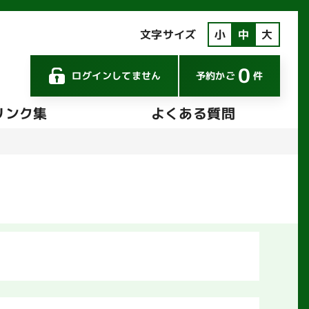
文字サイズ
小
中
大
0
ログインしてません
予約かご
件
リンク集
よくある質問